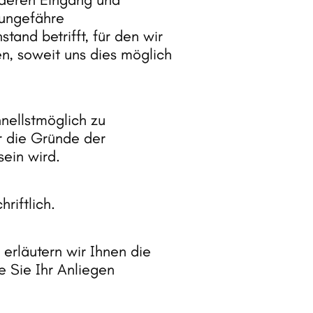
ungefähre 
stand 
betrifft, 
für 
den 
wir 
n, 
soweit 
uns 
dies 
möglich 
nellstmöglich 
zu 
 
die 
Gründe 
der 
sein 
wird.
hriftlich.
 
erläutern 
wir 
Ihnen 
die 
e 
Sie 
Ihr 
Anliegen 