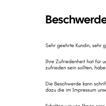
Beschwerd
Sehr 
geehrte 
Kundin, 
sehr 
g
Ihre 
Zufriedenheit 
hat 
für 
u
zufrieden 
sein 
sollten, 
habe
Die 
Beschwerde 
kann 
schrif
dazu 
die 
im 
Impressum 
uns
Erhalten 
wir 
von 
Ihnen 
eine