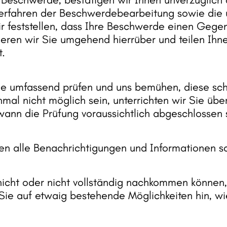
erfahren 
der 
Beschwerdebearbeitung 
sowie 
die 
r 
feststellen, 
dass 
Ihre 
Beschwerde 
einen 
Gegen
ieren 
wir 
Sie 
umgehend 
hierrüber 
und 
teilen 
Ihne
t.
e 
umfassend 
prüfen 
und 
uns 
bemühen, 
diese 
sch
nmal 
nicht 
möglich 
sein, 
unterrichten 
wir 
Sie 
über
wann 
die 
Prüfung 
voraussichtlich 
abgeschlossen 
en 
alle 
Benachrichtigungen 
und 
Informationen 
sc
nicht 
oder 
nicht 
vollständig 
nachkommen 
können,
Sie 
auf 
etwaig 
bestehende 
Möglichkeiten 
hin, 
wi