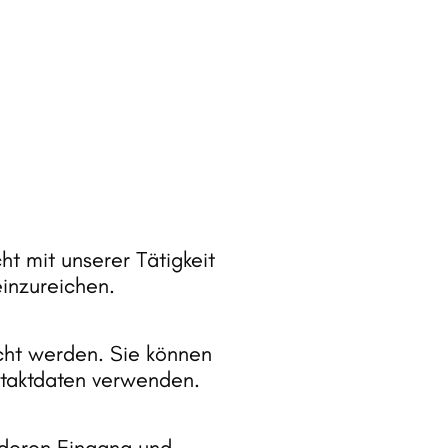
cht 
mit 
unserer 
Tätigkeit 
einzureichen.
cht 
werden. 
Sie 
können 
taktdaten 
verwenden.
deren 
Eingang 
und 