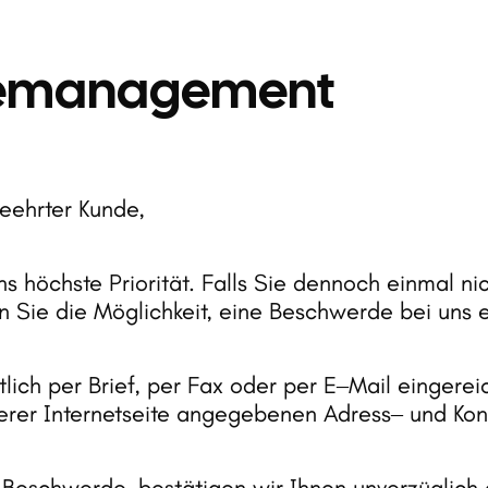
emanagement
eehrter 
Kunde,
ns 
höchste 
Priorität. 
Falls 
Sie 
dennoch 
einmal 
ni
n 
Sie 
die 
Möglichkeit, 
eine 
Beschwerde 
bei 
uns 
tlich 
per 
Brief, 
per 
Fax 
oder 
per 
E‒
Mail 
eingerei
erer 
Internetseite 
angegebenen 
Adress‒
und 
Kon
 
Beschwerde, 
bestätigen 
wir 
Ihnen 
unverzüglich 